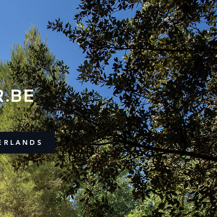
.BE
ERLANDS