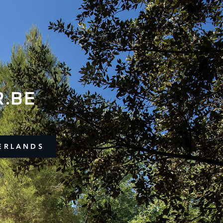
.BE
ERLANDS